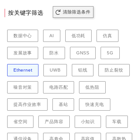
清除筛选条件
按关键字筛选
数据中心
AI
低功耗
仿真
发展故事
防水
GNSS
5G
Ethernet
UWB
铝线
防止裂纹
噪音对策
电路匹配
低热阻
提高作业效率
基站
快速充电
省空间
产品阵容
小知识
车载
通信设备
高寿命
高容值
高散热