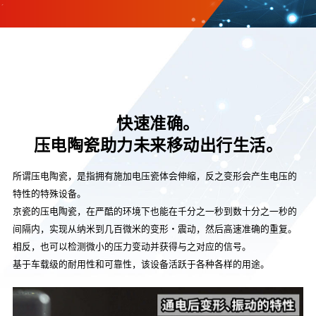
快速准确。
压电陶瓷助力未来移动出行生活。
所谓压电陶瓷，是指拥有施加电压瓷体会伸缩，反之变形会产生电压的
特性的特殊设备。
京瓷的压电陶瓷，在严酷的环境下也能在千分之一秒到数十分之一秒的
间隔内，实现从纳米到几百微米的变形・震动，然后高速准确的重复。
相反，也可以检测微小的压力变动并获得与之对应的信号。
基于车载级的耐用性和可靠性，该设备活跃于各种各样的用途。