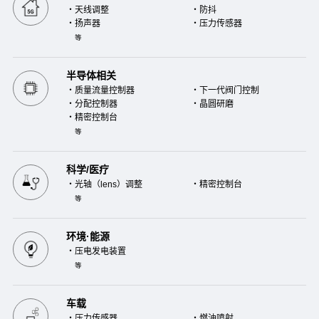
・天线调整
・防抖
・扬声器
・压力传感器
等
半导体相关
・质量流量控制器
・下一代阀门控制
・分配控制器
・晶圆研磨
・精密控制台
等
科学/医疗
・光轴（lens）调整
・精密控制台
等
环境·能源
・压电发电装置
等
车载
・压力传感器
・燃油喷射