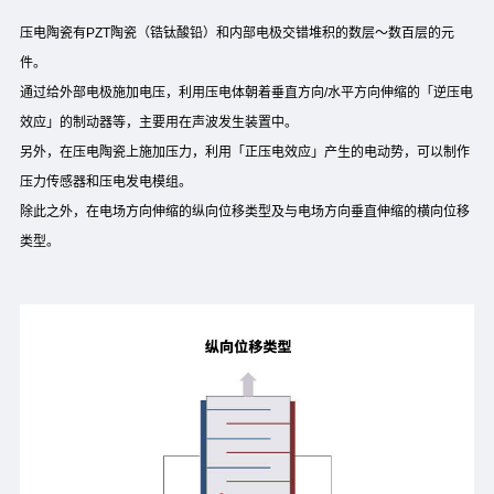
压电陶瓷有PZT陶瓷（锆钛酸铅）和内部电极交错堆积的数层～数百层的元
件。
通过给外部电极施加电压，利用压电体朝着垂直方向/水平方向伸缩的「逆压电
效应」的制动器等，主要用在声波发生装置中。
另外，在压电陶瓷上施加压力，利用「正压电效应」产生的电动势，可以制作
压力传感器和压电发电模组。
除此之外，在电场方向伸缩的纵向位移类型及与电场方向垂直伸缩的横向位移
类型。