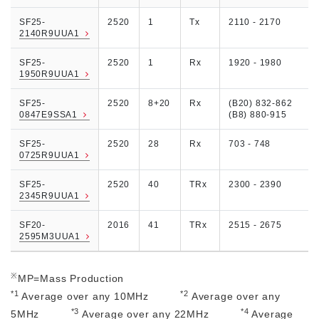
SF25-
2520
1
Tx
2110 - 2170
2140R9UUA1
SF25-
2520
1
Rx
1920 - 1980
1950R9UUA1
SF25-
2520
8+20
Rx
(B20) 832-862
0847E9SSA1
(B8) 880-915
SF25-
2520
28
Rx
703 - 748
0725R9UUA1
SF25-
2520
40
TRx
2300 - 2390
2345R9UUA1
SF20-
2016
41
TRx
2515 - 2675
2595M3UUA1
※
MP=Mass Production
*1
*2
Average over any 10MHz
Average over any
*3
*4
5MHz
Average over any 22MHz
Average