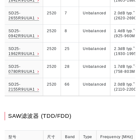
1842R9UUA1
(1805-1880M
*1
SD25-
2520
7
Unbalanced
2.0dB typ.
2655R9UUA1
(2620-2690M
*2
SD25-
2520
8
Unbalanced
1.4dB typ.
0942R9UUA1
(925-960MHz
*1
SD25-
2520
25
Unbalanced
2.3dB typ.
1962R9UUA1
(1930-1995M
*2
SD25-
2520
28
Unbalanced
1.7dB typ.
0780R9UUA1
(758-803MHz
*1
SD25-
2520
66
Unbalanced
2.0dB typ.
2155R9UUA1
(2110-2200M
SAW滤波器 (TDD/FDD)
scrollable
型号
尺寸
Band
Type
Frequency [MHz]