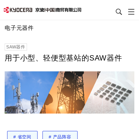
跳
电子元器件
转
到
SAW器件
主
要
用于小型、轻便型基站的SAW器件
内
容
#
省空间
#
产品阵容