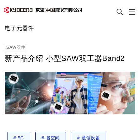
跳
电子元器件
转
到
SAW器件
主
要
新产品介绍 小型SAW双工器Band2
内
容
#
5G
#
省空间
#
通信设备