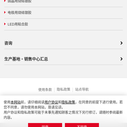
固晶用烧结银胶
电极用烧结银胶
LED用粘合胶
咨询
生产基地・销售中心汇总
隐私政策
站点导航
使用条款
沪ICP备19001739号-1
使用
本网站
前，请仔细阅读
用户协议
和
隐私政策
，在同意的前提下进行使用。若
您不同意，请勿使用本网站，恳请见谅。
京公网安备 31010102005209号
用户协议和隐私政策可能于未事先通知顾客之情况下另行修订，请随时参阅最新
© KYOCERA (China) Sales & Trading Corporation
内容。