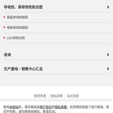
导电性、高导热性粘合胶
固晶用烧结银胶
电极用烧结银胶
LED用粘合胶
咨询
生产基地・销售中心汇总
隐私政策
站点导航
使用条款
沪ICP备19001739号-1
使用
本网站
前，请仔细阅读
用户协议
和
隐私政策
，在同意的前提下进行使用。若
您不同意，请勿使用本网站，恳请见谅。
沪公网安31010102005209号