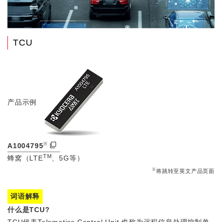
TCU
产品示例
※
A1004795
TM
蜂窝（LTE
、5G等）
※
将跳转至英文产品页面
词语解释
什么是TCU?