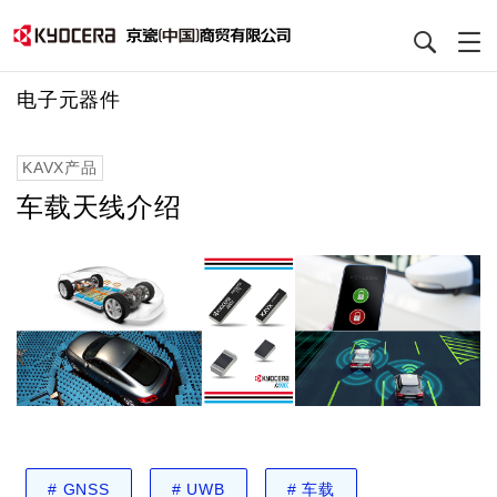
跳
电子元器件
转
到
KAVX产品
主
要
车载天线介绍
内
容
#
GNSS
#
UWB
#
车载