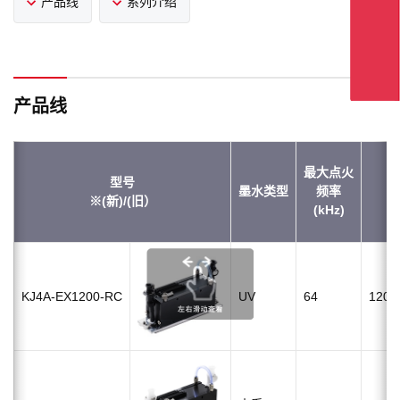
产品线
系列介绍
产品线
最大点火
型号
墨水类型
频率
※(新)/(旧）
(kHz)
KJ4A-EX1200-RC
UV
64
1200