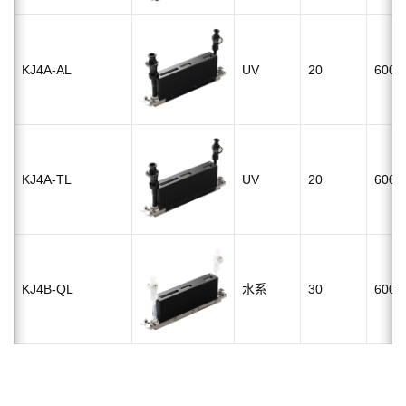
KJ4A-AL
UV
20
600dp
KJ4A-TL
UV
20
600dp
KJ4B-QL
水系
30
600dp