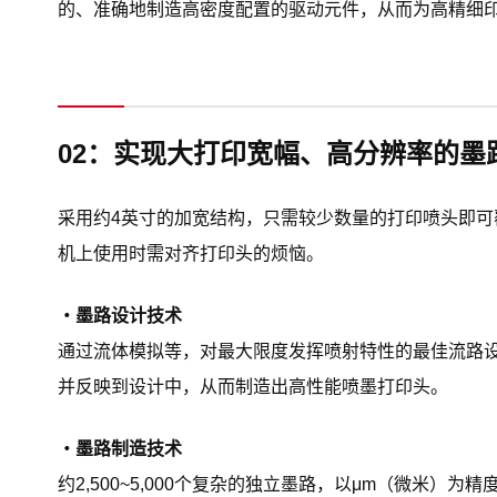
的、准确地制造高密度配置的驱动元件，从而为高精细
02：实现大打印宽幅、高分辨率的墨
采用约4英寸的加宽结构，只需较少数量的打印喷头即
机上使用时需对齐打印头的烦恼。
・墨路设计技术
通过流体模拟等，对最大限度发挥喷射特性的最佳流路
并反映到设计中，从而制造出高性能喷墨打印头。
・墨路制造技术
约2,500~5,000个复杂的独立墨路，以μm（微米）为