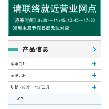
车削刀片
车削刀杆
切槽・螺纹・切断工具
KGZ