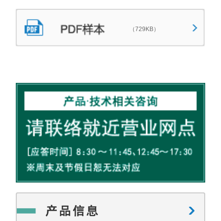
（729KB）