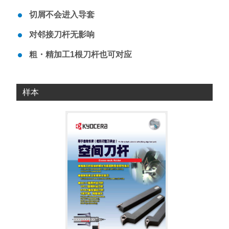
切屑不会进入导套
对邻接刀杆无影响
粗・精加工1根刀杆也可对应
样本