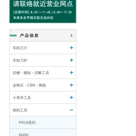
车削刀片
车削刀杆
切槽・螺纹・切断工具
金刚石・CBN・陶瓷
小零件工具
铣削工具
PR18系列
MA90