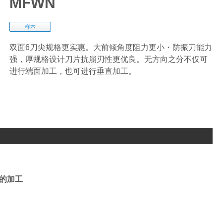
MFWN
样本
双面6刀尖规格更实惠。大前倾角度阻力更小・防振刀能力
强，厚规格设计刀片抗崩刃性更优良。无方向之分不仅可
进行端面加工，也可进行垂直加工。
的加工