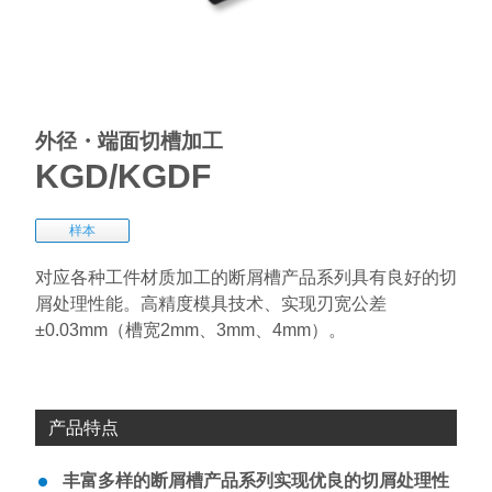
外径・端面切槽加工
KGD/KGDF
样本
对应各种工件材质加工的断屑槽产品系列具有良好的切
屑处理性能。高精度模具技术、实现刃宽公差
±0.03mm（槽宽2mm、3mm、4mm）。
产品特点
丰富多样的断屑槽产品系列实现优良的切屑处理性