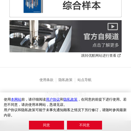
跳转优酷网站进行查看
使用条款
隐私政策
站点导航
沪ICP备19001739号-1
使用
本网站
前，请仔细阅读
用户协议
和
隐私政策
，在同意的前提下进行使用。若
沪公网安31010102005209号
您不同意，请勿使用本网站，恳请见谅。
用户协议和隐私政策可能于未事先通知顾客之情况下另行修订，请随时参阅最新
© KYOCERA (China) Sales & Trading Corporation
内容。
同意
不同意